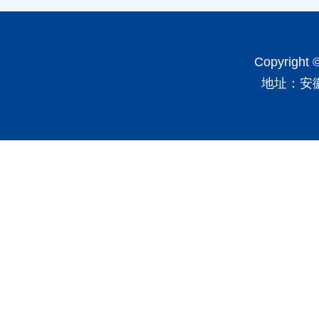
Copyrigh
地址：安徽