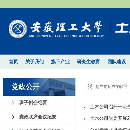
首页
关于我们
旗下产业
研究生教育
团队建设
党政公开
您当前所在的位置：
班子例会纪要
土木公司召开一流
党政联席会议纪要
土木公司党委开展2
公司党政联席会议